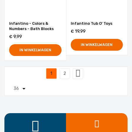
Infantino - Colors &
Infantino Tub O' Toys
Numbers - Bath Blocks
€ 19,99
€ 9,99
IN WINKELWAGEN
IN WINKELWAGEN
Pagina
1
2
U lees momenteel pagina
Pagina
Pagina
Volgende