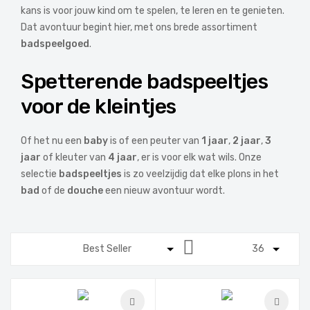
kans is voor jouw kind om te spelen, te leren en te genieten.
Dat avontuur begint hier, met ons brede assortiment
badspeelgoed
.
Spetterende badspeeltjes
voor de kleintjes
Of het nu een
baby
is of een peuter van
1 jaar
,
2 jaar
,
3
jaar
of kleuter van
4 jaar
, er is voor elk wat wils. Onze
selectie
badspeeltjes
is zo veelzijdig dat elke plons in het
bad
of de
douche
een nieuw avontuur wordt.
Van
hoog
naar
laag