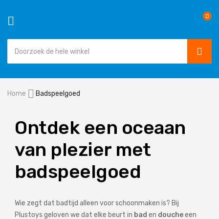
0
SEAR
Ga
Home
Badspeelgoed
naar
de
inhoud
Ontdek een oceaan
van plezier met
badspeelgoed
Wie zegt dat badtijd alleen voor schoonmaken is? Bij
Plustoys geloven we dat elke beurt in
bad
en
douche
een