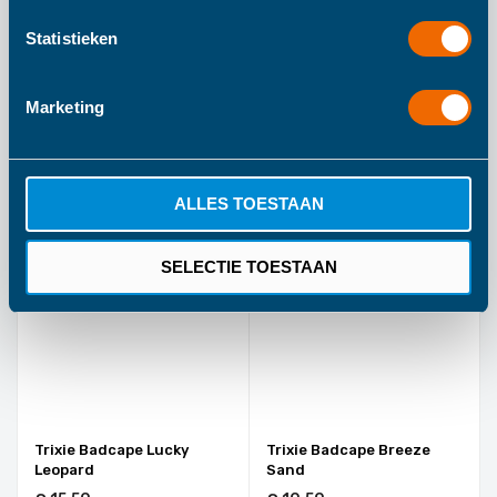
Statistieken
Fehn Plansch & Play
Lilliputiens Magisch
Druipende Octopus
Badboek George Blub Blub
Marketing
€ 13,90
€ 6,50
IN WINKELWAGEN
IN WINKELWAGEN
ALLES TOESTAAN
SELECTIE TOESTAAN
Trixie Badcape Lucky
Trixie Badcape Breeze
Leopard
Sand