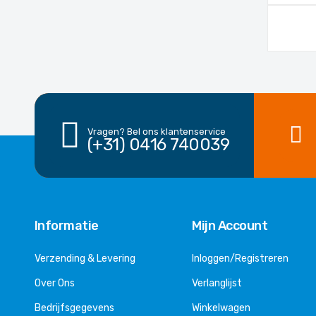
Vragen? Bel ons klantenservice
(+31) 0416 740039
Informatie
Mijn Account
Verzending & Levering
Inloggen/Registreren
Over Ons
Verlanglijst
Bedrijfsgegevens
Winkelwagen