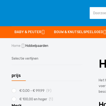
BABY & PEUTER
BOUW & KNUTSELSPEELGOED
Home
Hobbelpaarden
Selectie verfijnen
H
prijs
Het 
voer
product
€ 0,00
-
€ 99,99
9
besc
product
€ 100,00
en hoger
1
H
Merk