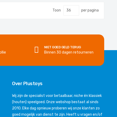
Toon
per pagina
NIET GOED GELD TERUG
llie
Binnen 30 dagen retourneren
Over Plustoys
Wij zijn de specialist voor betaalbaar, niche én klassiek
(houten) speelgoed. Onze webshop bestaat al sinds
2010. Elke dag opnieuw proberen wij onze klanten zo
goed mogelijk van dienst te zijn. Heeft u vragen en/of