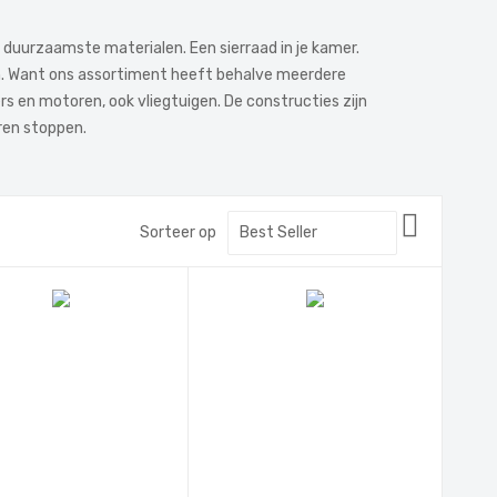
 duurzaamste materialen. Een sierraad in je kamer.
nen. Want ons assortiment heeft behalve meerdere
rs en motoren, ook vliegtuigen. De constructies zijn
eren stoppen.
Van
Sorteer op
hoog
naar
laag
sorteren