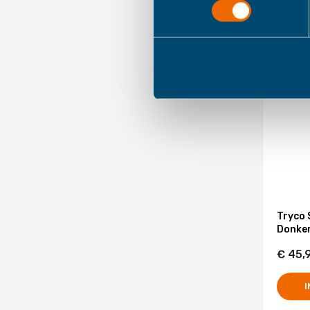
I
Tryco 
Donker
€ 45,
I