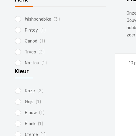
Onze
product
Wishbonebike
3
Jouw
hobb
product
Pintoy
1
zeer
product
Janod
1
product
Tryco
3
product
Nattou
1
10
p
Kleur
product
Roze
2
product
Grijs
1
product
Blauw
1
product
Blank
1
product
Crème
1