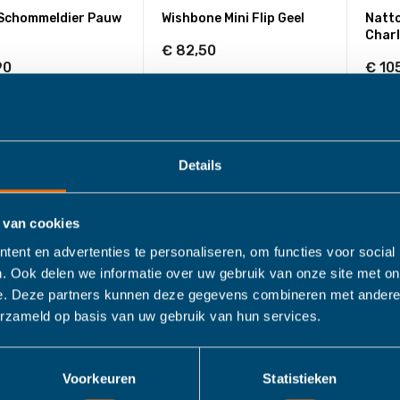
Schommeldier Pauw
Wishbone Mini Flip Geel
Natt
Charl
€ 82,50
90
€ 10
IN WINKELWAGEN
N WINKELWAGEN
Details
 van cookies
ent en advertenties te personaliseren, om functies voor social
. Ook delen we informatie over uw gebruik van onze site met on
e. Deze partners kunnen deze gegevens combineren met andere i
erzameld op basis van uw gebruik van hun services.
ne Mini Flip Oranje
Tryco Houten Hobbeldier
Jano
Luipaard
Voorkeuren
Statistieken
50
€ 51
€ 89,99