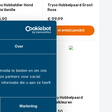
ou Hobbeldier Hond
Tryco Hobbelpaard Groot
ie Vanille
Roze
5,90
€ 99,99
IN WINKELWAGEN
IN WINKELWAGEN
Over
 media te bieden en om ons
ze partners voor social
nformatie die u aan ze heeft
d Hobbelpaard Pony
Pintoy Hobbelpaard
Pastelkleuren
Marketing
,50
€ 38,50