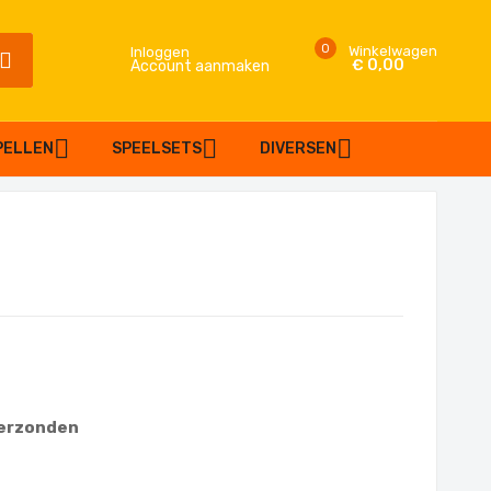
0
Winkelwagen
Inloggen
€ 0,00
Account aanmaken
SEARCH
PELLEN
SPEELSETS
DIVERSEN
verzonden