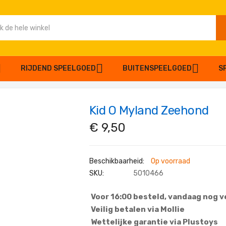
RIJDEND SPEELGOED
BUITENSPEELGOED
S
Kid O Myland Zeehond
€ 9,50
Op voorraad
SKU
5010466
Voor 16:00 besteld, vandaag nog 
Veilig betalen via Mollie
Wettelijke garantie via Plustoys