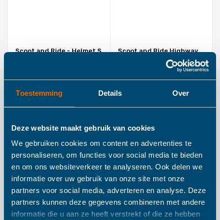
Scoot and Ride - Helmet S
Scoot and Ride Highway
- Mocha
Kick 1 Forest
€ 49,99
€ 109,99
Toestemming
Details
Over
IN WINKELWAGEN
IN WINKELWAGEN
Deze website maakt gebruik van cookies
We gebruiken cookies om content en advertenties te
personaliseren, om functies voor social media te bieden
en om ons websiteverkeer te analyseren. Ook delen we
informatie over uw gebruik van onze site met onze
partners voor social media, adverteren en analyse. Deze
partners kunnen deze gegevens combineren met andere
informatie die u aan ze heeft verstrekt of die ze hebben
Scoot and Ride Highway
Scoot and Ride -