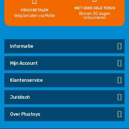
NIET GOED GELD TERUG
VEILIG BETALEN
Binnen 30 dagen
Velig betalen via Mollie
retourneren
Informatie
Mijn Account
Klantenservice
Juridisch
Over Plustoys