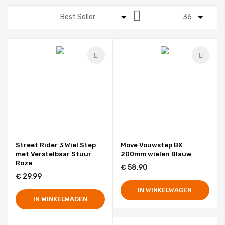
Van
hoog
naar
laag
sorteren
Street Rider 3 Wiel Step
Move Vouwstep BX
met Verstelbaar Stuur
200mm wielen Blauw
Roze
€ 58,90
€ 29,99
IN WINKELWAGEN
IN WINKELWAGEN