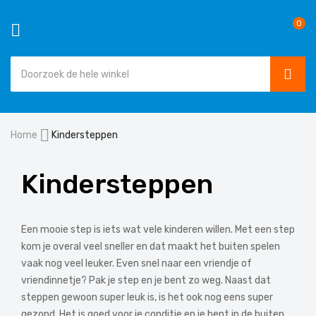
0
SEAR
Ga
Home
Kindersteppen
naar
de
inhoud
Kindersteppen
Een mooie step is iets wat vele kinderen willen. Met een step
kom je overal veel sneller en dat maakt het buiten spelen
vaak nog veel leuker. Even snel naar een vriendje of
vriendinnetje? Pak je step en je bent zo weg. Naast dat
steppen gewoon super leuk is, is het ook nog eens super
gezond. Het is goed voor je conditie en je bent in de buiten