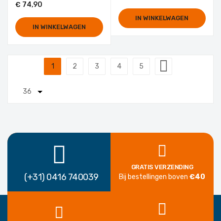
€ 74,90
IN WINKELWAGEN
IN WINKELWAGEN
Pagina
1
2
3
4
5
U lees momenteel pagina
Pagina
Pagina
Pagina
Pagina
Pagina
Volgende
GRATIS VERZENDING
(+31) 0416 740039
Bij bestellingen boven
€40