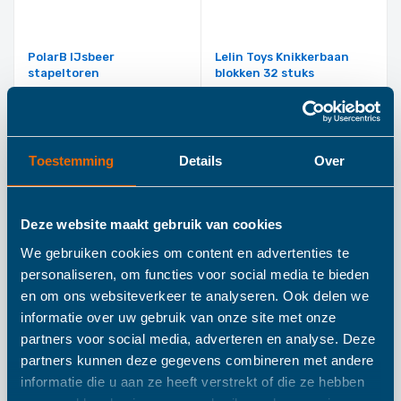
PolarB IJsbeer
Lelin Toys Knikkerbaan
stapeltoren
blokken 32 stuks
€ 6,50
€ 17,50
IN WINKELWAGEN
IN WINKELWAGEN
Toestemming
Details
Over
Deze website maakt gebruik van cookies
We gebruiken cookies om content en advertenties te
personaliseren, om functies voor social media te bieden
en om ons websiteverkeer te analyseren. Ook delen we
informatie over uw gebruik van onze site met onze
partners voor social media, adverteren en analyse. Deze
Trixie Houten Ruimtelijk
Haba Houten babyboek
partners kunnen deze gegevens combineren met andere
Inzichtspel
Dino’s
informatie die u aan ze heeft verstrekt of die ze hebben
€ 16,90
€ 8,50