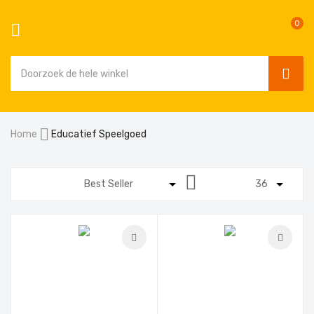
0
SEAR
Ga
Home
Educatief Speelgoed
naar
de
inhoud
Van
hoog
naar
laag
sorteren