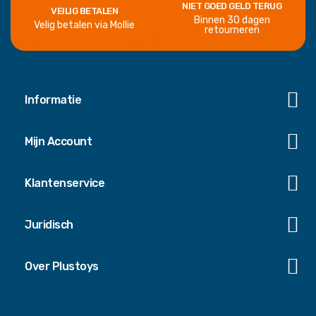
NIET GOED GELD TERUG
VEILIG BETALEN
Binnen 30 dagen
Velig betalen via Mollie
retourneren
Informatie
Mijn Account
Klantenservice
Juridisch
Over Plustoys