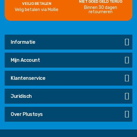
NIET GOED GELD TERUG
VEILIG BETALEN
Binnen 30 dagen
Velig betalen via Mollie
retourneren
Informatie
Mijn Account
Klantenservice
Juridisch
Over Plustoys