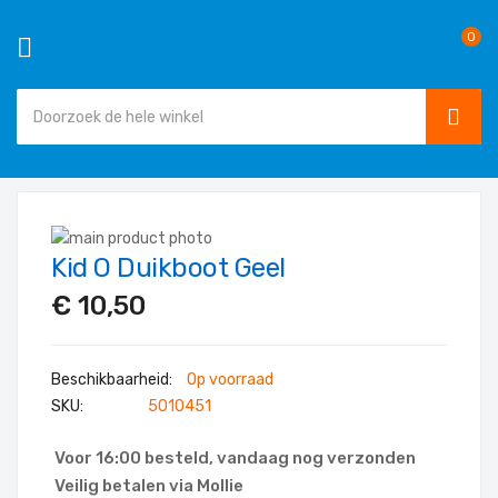
0
SEAR
Ga
naar
Ga
de
Kid O Duikboot Geel
naar
Ga
inhoud
het
naar
€ 10,50
einde
het
van
begin
de
van
Op voorraad
afbeeldingen-
de
SKU
5010451
gallerij
afbeeldingen-
gallerij
Voor 16:00 besteld, vandaag nog verzonden
Veilig betalen via Mollie