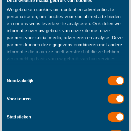
Deze website maakt gebruik van cookies
We gebruiken cookies om content en advertenties te
Kid O Duikboot Geel
personaliseren, om functies voor social media te bieden
en om ons websiteverkeer te analyseren. Ook delen we
informatie over uw gebruik van onze site met onze
partners voor social media, adverteren en analyse. Deze
Vrrrr Daar gaat de duikboot, onder water boven water
partners kunnen deze gegevens combineren met andere
geweldig! Het gele duikboodje van Kid O is uit elkaar te
informatie die u aan ze heeft verstrekt of die ze hebben
halen en zorgt voor een geweldige fantasie van uw kleine.
verzameld op basis van uw gebruik van hun services.
Leuk om uit te breiden met de andere badspeeltjes van
Kid O.
Toestemmingsselectie
Noodzakelijk
Meer informatie
Voorkeuren
Meer
98
Statistieken
informatie
266