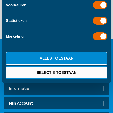
Voorkeuren
Statistieken
GRATIS VERZENDING
(+31) 0416 740039
Bij bestellingen boven
€40
Marketing
NIET GOED GELD TERUG
VEILIG BETALEN
ALLES TOESTAAN
Binnen 30 dagen
Velig betalen via Mollie
retourneren
SELECTIE TOESTAAN
Informatie
Mijn Account