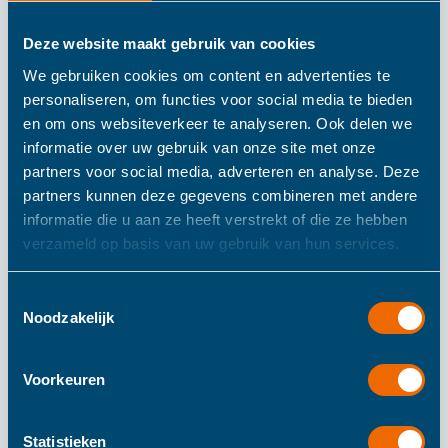
Deze website maakt gebruik van cookies
Elou Trekfiguur
We gebruiken cookies om content en advertenties te
Squirrel Trailer
personaliseren, om functies voor social media te bieden
en om ons websiteverkeer te analyseren. Ook delen we
informatie over uw gebruik van onze site met onze
partners voor social media, adverteren en analyse. Deze
Dit leuke trekfiguurtje van het merk Elou is gemaakt van
partners kunnen deze gegevens combineren met andere
kurk en heeft losse eikeltjes. Op deze manier leert uw
informatie die u aan ze heeft verstrekt of die ze hebben
kleine dat een eekhoorn van eiekels houd. De trailer is
verzameld op basis van uw gebruik van hun services.
makkelijk achter je aan te trekken en overal mee naar toe
te nemen.
Toestemmingsselectie
Noodzakelijk
Meer informatie
Voorkeuren
Meer
29
informatie
Statistieken
29