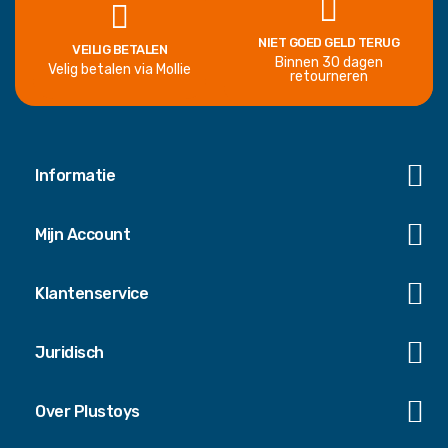
NIET GOED GELD TERUG
VEILIG BETALEN
Binnen 30 dagen
Velig betalen via Mollie
retourneren
Informatie
Mijn Account
Klantenservice
Juridisch
Over Plustoys