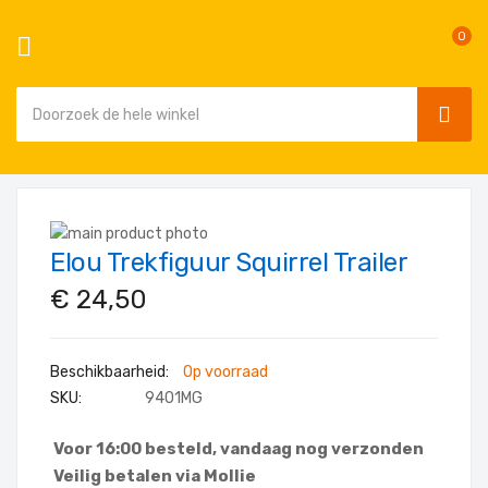
0
SEAR
Ga
naar
Ga
de
Elou Trekfiguur Squirrel Trailer
naar
Ga
inhoud
het
naar
€ 24,50
einde
het
van
begin
de
van
Op voorraad
afbeeldingen-
de
SKU
9401MG
gallerij
afbeeldingen-
gallerij
Voor 16:00 besteld, vandaag nog verzonden
Veilig betalen via Mollie