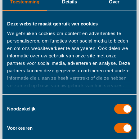
Toestemming
Details
Over
Tryco - Skippy Cow -
Deze website maakt gebruik van cookies
Black
We gebruiken cookies om content en advertenties te
personaliseren, om functies voor social media te bieden
en om ons websiteverkeer te analyseren. Ook delen we
De Skippy koe is gemaakt van stevig kunststof en kan
informatie over uw gebruik van onze site met onze
partners voor social media, adverteren en analyse. Deze
worden vastgepakt bij de oortjes. Met het meegeleverde
partners kunnen deze gegevens combineren met andere
handpompje is hij snel en eenvoudig op te pompen.
informatie die u aan ze heeft verstrekt of die ze hebben
Geschikt voor kindjes vanaf 12 maanden. Max.
verzameld op basis van uw gebruik van hun services.
draaggewicht is 25 kg.
Toestemmingsselectie
Noodzakelijk
Meer informatie
Voorkeuren
Meer
320