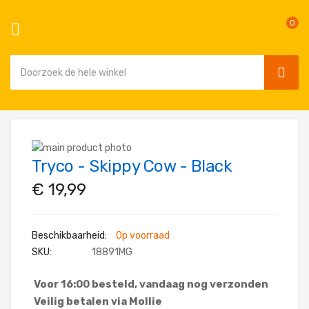
0
SEAR
Ga
naar
Ga
de
Tryco - Skippy Cow - Black
naar
Ga
inhoud
het
naar
€ 19,99
einde
het
van
begin
de
van
Op voorraad
afbeeldingen-
de
SKU
18891MG
gallerij
afbeeldingen-
gallerij
Voor 16:00 besteld, vandaag nog verzonden
Veilig betalen via Mollie