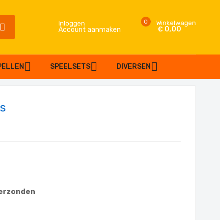
0
Winkelwagen
Inloggen
€ 0,00
Account aanmaken
SEARCH
PELLEN
SPEELSETS
DIVERSEN
us
verzonden