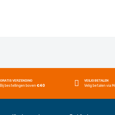
GRATIS VERZENDING
VEILIG BETALEN
Bij bestellingen boven
€40
Velig betalen via Mo