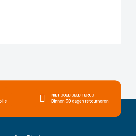
NIET GOED GELD TERUG
llie
Binnen 30 dagen retourneren