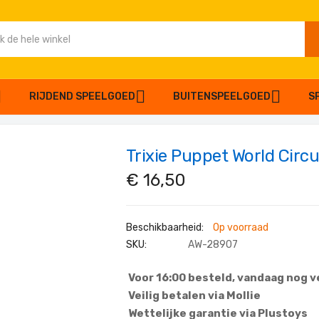
RIJDEND SPEELGOED
BUITENSPEELGOED
S
Trixie Puppet World Circ
€ 16,50
Op voorraad
SKU
AW-28907
Voor 16:00 besteld, vandaag nog 
Veilig betalen via Mollie
Wettelijke garantie via Plustoys