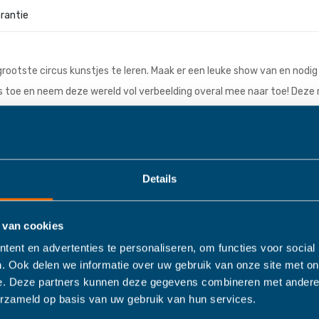
rld Circus
arantie
ar grootste circus kunstjes te leren. Maak er een leuke show van en nodig
 toe en neem deze wereld vol verbeelding overal mee naar toe! Deze r
ng moedigt kinderen aan om hun eigen verbeelding de vrije loop te lat
n-ended play!Daarnaast ontwikkelen kinderen een groot aantal waardevo
uaties vanuit verschillende perspectieven te bekijken. Spelen met dez
Details
 van cookies
ent en advertenties te personaliseren, om functies voor social
. Ook delen we informatie over uw gebruik van onze site met on
e. Deze partners kunnen deze gegevens combineren met andere i
erzameld op basis van uw gebruik van hun services.