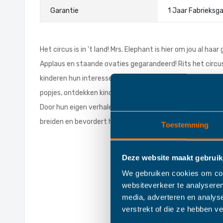
Trixie Puppet Wo
Meer
Garantie
1 Jaar Fabrieksg
informatie
Het circus is in 't land! Mrs. Elephant is hier om jou al ha
Applaus en staande ovaties gegarandeerd! Rits het circus
kinderen hun interesse en creativiteit. Elke kleine setti
popjes, ontdekken kinderen het eindeloze plezier van ope
Door hun eigen verhalen te verzinnen, leren kinderen sit
breiden en bevordert hun sociale vaardigheden.
Toestemming
Deze website maakt gebruik
We gebruiken cookies om cont
websiteverkeer te analyseren
media, adverteren en analys
verstrekt of die ze hebben v