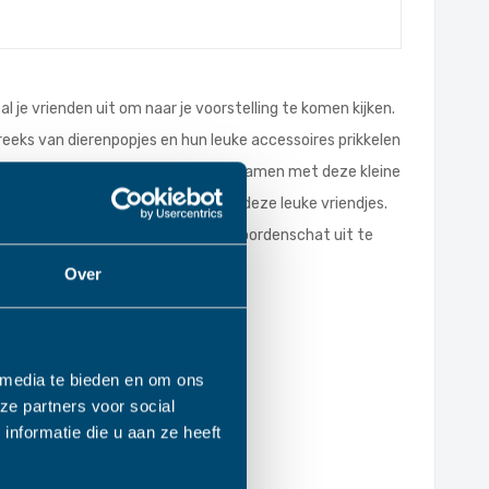
 al je vrienden uit om naar je voorstelling te komen kijken.
eeks van dierenpopjes en hun leuke accessoires prikkelen
en en creatief uit de hoek te komen. Samen met deze kleine
lle skills tijdens het spelen met deze leuke vriendjes.
e dierenpopjes helpt kinderen hun woordenschat uit te
Over
 media te bieden en om ons
ze partners voor social
nformatie die u aan ze heeft