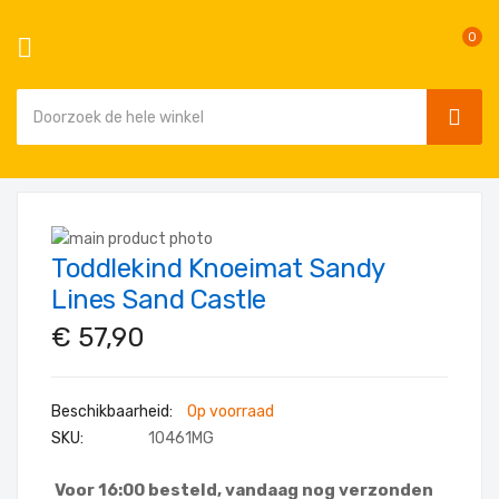
0
SEAR
Ga
naar
Ga
de
Toddlekind Knoeimat Sandy
naar
Ga
inhoud
het
naar
Lines Sand Castle
einde
het
€ 57,90
van
begin
de
van
afbeeldingen-
de
Op voorraad
gallerij
afbeeldingen-
SKU
10461MG
gallerij
Voor 16:00 besteld, vandaag nog verzonden