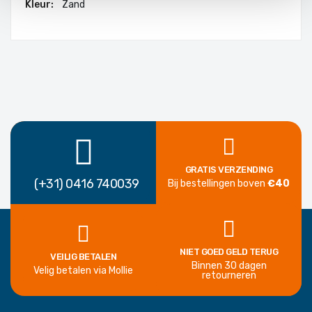
Zand
GRATIS VERZENDING
(+31) 0416 740039
Bij bestellingen boven
€40
NIET GOED GELD TERUG
VEILIG BETALEN
Binnen 30 dagen
Velig betalen via Mollie
retourneren