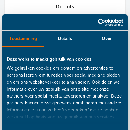
Details
Toddlekind
Knoeimat Sandy
Toestemming
Details
Over
Lines Sand Castle
Deze website maakt gebruik van cookies
We gebruiken cookies om content en advertenties te
De knoeimat van Toddlekind zijn van hoge kwaliteit en
personaliseren, om functies voor social media te bieden
allemaal voorzien van een mooi design. Onze matten zijn
en om ons websiteverkeer te analyseren. Ook delen we
informatie over uw gebruik van onze site met onze
gemakkelijk te reinigen met een vochtige doek en na te
partners voor social media, adverteren en analyse. Deze
drogen met een droge doek en zijn tevens waterproof en
partners kunnen deze gegevens combineren met andere
daarmee perfect voor knutsel en verfpraktijken, etenstijd
informatie die u aan ze heeft verstrekt of die ze hebben
of een lekkere outdoor pic nic. Onze matten zijn
verzameld op basis van uw gebruik van hun services.
multifunctioneel te gebruiken, onze matten kunnen