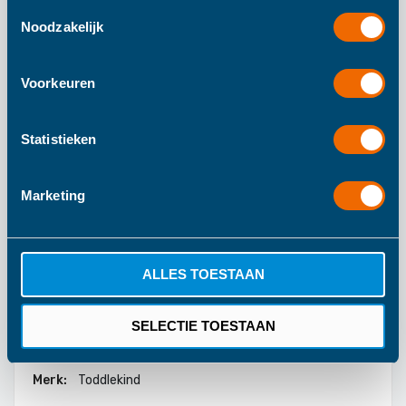
gebruikt worden onder baby stoelen, bureaustoelen of
Toestemmingsselectie
Noodzakelijk
iedere andere plek waar de vloer bescherming nodig
heeft.
Voorkeuren
Statistieken
Marketing
Meer informatie
ALLES TOESTAAN
Meer
50
informatie
1050
SELECTIE TOESTAAN
50
Toddlekind