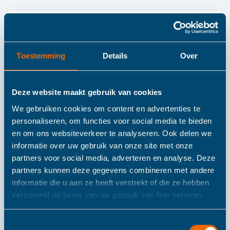
Details
Trixie Houten
Toestemming
Details
Over
tractor met
Deze website maakt gebruik van cookies
aanhangwagen
We gebruiken cookies om content en advertenties te
personaliseren, om functies voor social media te bieden
en om ons websiteverkeer te analyseren. Ook delen we
Op stap met alle dieren! Je kunt de vrachtwagen en alle
informatie over uw gebruik van onze site met onze
dieren samen met het touwtje aan de voorkant trekken.
partners voor social media, adverteren en analyse. Deze
partners kunnen deze gegevens combineren met andere
De openingen aan de zijkant van de truck dagen kinderen
informatie die u aan ze heeft verstrekt of die ze hebben
uit om te puzzelen en hun fijne motoriek te verbeteren.
verzameld op basis van uw gebruik van hun services.
Schuif de bovenkant van de vrachtwagen open om alle
dieren er gemakkelijk uit te halen. Deze verschillende
Toestemmingsselectie