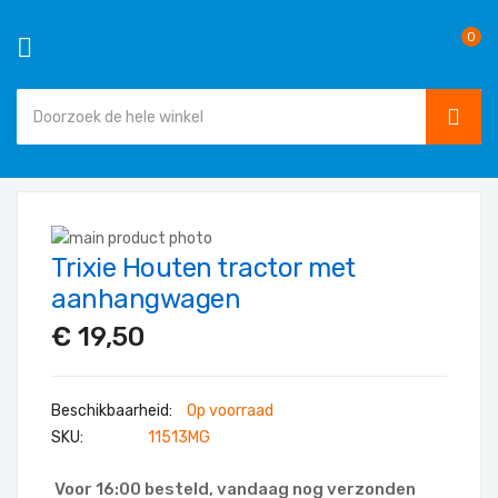
0
SEAR
Ga
naar
Ga
de
Trixie Houten tractor met
naar
Ga
inhoud
het
naar
aanhangwagen
einde
het
€ 19,50
van
begin
de
van
afbeeldingen-
de
Op voorraad
gallerij
afbeeldingen-
SKU
11513MG
gallerij
Voor 16:00 besteld, vandaag nog verzonden