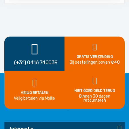
GRATIS VERZENDING
(+31) 0416 740039
Bij bestellingen boven
€40
NIET GOED GELD TERUG
VEILIG BETALEN
Binnen 30 dagen
Velig betalen via Mollie
retourneren
Informatie