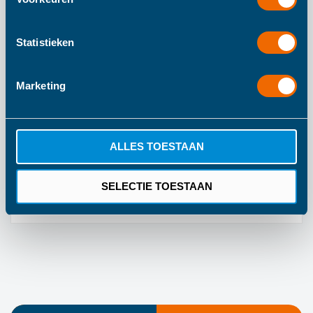
De loopkar is gemaakt van 100% FSC © gecertificeerd
hout. Alle verven zijn op waterbasis en veilig voor baby's.
Statistieken
Marketing
Meer informatie
Meer
Trixie
ALLES TOESTAAN
informatie
Groen
SELECTIE TOESTAAN
1 jaar fabrieksgarantie