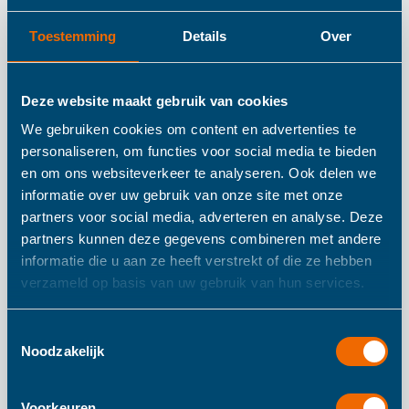
Toestemming
Details
Over
Details
Trixie Houten
Deze website maakt gebruik van cookies
We gebruiken cookies om content en advertenties te
Loopwagen Mr.
personaliseren, om functies voor social media te bieden
en om ons websiteverkeer te analyseren. Ook delen we
Crocodile
informatie over uw gebruik van onze site met onze
partners voor social media, adverteren en analyse. Deze
partners kunnen deze gegevens combineren met andere
Ga op ontdekkingstocht met deze leuke houten
informatie die u aan ze heeft verstrekt of die ze hebben
loopwagen! Of je kleintje nu zijn eerste stapjes zet of vlot
verzameld op basis van uw gebruik van hun services.
het hele huis rondspurt, Mr. Crocodile doet graag mee.
Kinderen zullen veel plezier beleven aan het in- en uitladen
Toestemmingsselectie
Noodzakelijk
van hun favoriete speelgoed om samen op stap te gaan,
klaar om heel de wereld te gaan ontdekken!
Voorkeuren