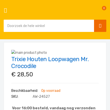
0
SEAR
Ga
naar
Ga
de
Trixie Houten Loopwagen Mr.
naar
Ga
inhoud
het
naar
Crocodile
einde
het
€ 28,50
van
begin
de
van
afbeeldingen-
de
Op voorraad
gallerij
afbeeldingen-
SKU
AW-24527
gallerij
Voor 16:00 besteld, vandaag nog verzonden