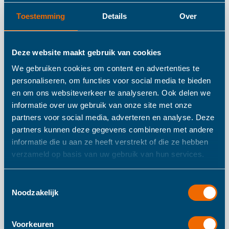
Details
Toestemming
Details
Over
Label Label Soft Toy
Deze website maakt gebruik van cookies
Olifant Elly S Blauw
We gebruiken cookies om content en advertenties te
personaliseren, om functies voor social media te bieden
en om ons websiteverkeer te analyseren. Ook delen we
informatie over uw gebruik van onze site met onze
Het is gewoon onmogelijk om niet verliefd te worden op
partners voor social media, adverteren en analyse. Deze
onze knuffels. Elly de olifant, Harvey het nijlpaard en Rosa
partners kunnen deze gegevens combineren met andere
het konijn wachten op je. Ze zijn gemaakt van gerecycled
informatie die u aan ze heeft verstrekt of die ze hebben
materiaal en voorzien van leuke labels.
verzameld op basis van uw gebruik van hun services.
-15 cm
Toestemmingsselectie
Noodzakelijk
Meer informatie
Voorkeuren