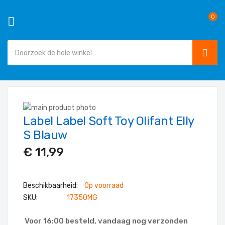
0
SEAR
Ga
naar
Ga
de
Label Label Soft Toy Olifant Elly
naar
Ga
inhoud
het
naar
S Blauw
einde
het
€ 11,99
van
begin
de
van
afbeeldingen-
de
Op voorraad
gallerij
afbeeldingen-
SKU
17350MG
gallerij
Voor 16:00 besteld, vandaag nog verzonden