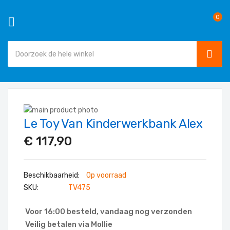
0
SEAR
Ga
naar
Ga
de
Le Toy Van Kinderwerkbank Alex
naar
Ga
inhoud
het
naar
€ 117,90
einde
het
van
begin
de
van
Op voorraad
afbeeldingen-
de
SKU
TV475
gallerij
afbeeldingen-
gallerij
Voor 16:00 besteld, vandaag nog verzonden
Veilig betalen via Mollie