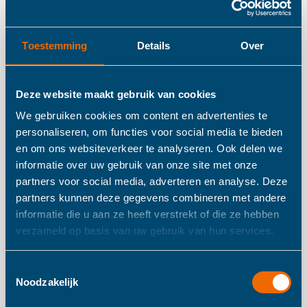
Le Toy Van
Toestemming
Details
Over
Kinderwerkbank
Deze website maakt gebruik van cookies
Alex
We gebruiken cookies om content en advertenties te
personaliseren, om functies voor social media te bieden
en om ons websiteverkeer te analyseren. Ook delen we
Elke stoere peuter heeft nood aan een coole
informatie over uw gebruik van onze site met onze
kinderwerkbank. Hiermee kan hij een boel dingen in elkaar
partners voor social media, adverteren en analyse. Deze
knutselen. Deze houten kinderwerkbank wordt geleverd
partners kunnen deze gegevens combineren met andere
met een tal van gereedschappen, bouten en moeren. Zo
informatie die u aan ze heeft verstrekt of die ze hebben
verzameld op basis van uw gebruik van hun services.
kan je zoon/dochter meteen aan de slag.
Toestemmingsselectie
De Kinder Werkbank is geschikt voor kinderen vanaf 3 jaar.
Noodzakelijk