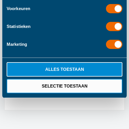
Voorkeuren
Meer informatie
Statistieken
Meer
155
informatie
Marketing
155
55
Haba
ALLES TOESTAAN
Vanaf 10 Jaar
Kleurrijk
SELECTIE TOESTAAN
1 Jaar Fabrieksgarantie