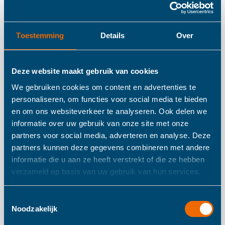
Details
Toestemming
Details
Over
Haba Team Quiz
Challenge Katten vs
Deze website maakt gebruik van cookies
Honden
We gebruiken cookies om content en advertenties te
personaliseren, om functies voor social media te bieden
en om ons websiteverkeer te analyseren. Ook delen we
informatie over uw gebruik van onze site met onze
Hond of kat – aan welke kant staan jullie? 222
partners voor social media, adverteren en analyse. Deze
quizkaarten met spannende, informatieve vragen en
partners kunnen deze gegevens combineren met andere
eigenzinnige/gekke opdrachten over de harige viervoeters
informatie die u aan ze heeft verstrekt of die ze hebben
die de kennis van je team op de proef stellen. En aan het
verzameld op basis van uw gebruik van hun services.
einde gaat het misschien niet om de vraag hond OF kat,
Toestemmingsselectie
maar gewoon om beestachtig veel plezier! Party on: welk
Noodzakelijk
team wint de uitdaging?