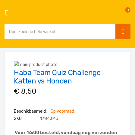
0
SEAR
Ga
naar
Ga
de
Haba Team Quiz Challenge
naar
Ga
inhoud
het
naar
Katten vs Honden
einde
het
€ 8,50
van
begin
de
van
afbeeldingen-
de
Op voorraad
gallerij
afbeeldingen-
SKU
17843MG
gallerij
Voor 16:00 besteld, vandaag nog verzonden