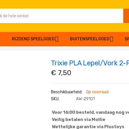
RIJDEND SPEELGOED
BUITENSPEELGOED
S
Trixie PLA Lepel/Vork 2-
€ 7,50
Op voorraad
SKU
AW-29101
Voor 16:00 besteld, vandaag nog 
Veilig betalen via Mollie
Wettelijke garantie via Plustoys