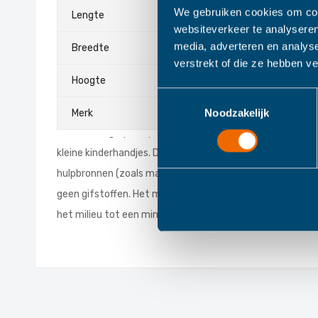
Trixie PLA Lepe
Meer
We gebruiken cookies om cont
Lengte
192
websiteverkeer te analyseren
informatie
media, adverteren en analys
Breedte
10
verstrekt of die ze hebben v
Creëer een gezellige sfeer aan tafel met deze twee kommen
Hoogte
26
perfect voor peuters. Het assortiment plantaardige ser
Toestemmingsselectie
perfect aan bij de noden van jonge ouders en hun kinder
Noodzakelijk
Merk
Trixie
Brede handgrepen op de kom zijn handig als je je kleintje
kleine kinderhandjes. De reeks is gemaakt van plantaardi
hulpbronnen (zoals maïs, suikerriet, landbouwafval, enz.
geen gifstoffen. Het materiaal is recyclebaar en biologi
het milieu tot een minimum beperkt. Het is LFGB proof 