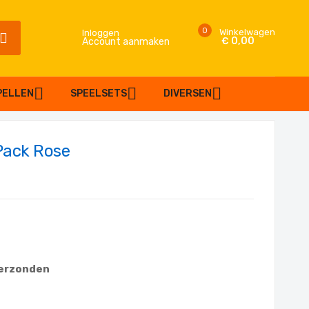
0
Winkelwagen
Inloggen
€ 0,00
Account aanmaken
SEARCH
PELLEN
SPEELSETS
DIVERSEN
Pack Rose
verzonden