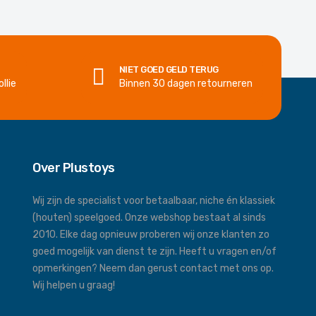
NIET GOED GELD TERUG
llie
Binnen 30 dagen retourneren
Over Plustoys
Wij zijn de specialist voor betaalbaar, niche én klassiek
(houten) speelgoed. Onze webshop bestaat al sinds
2010. Elke dag opnieuw proberen wij onze klanten zo
goed mogelijk van dienst te zijn. Heeft u vragen en/of
opmerkingen? Neem dan gerust contact met ons op.
Wij helpen u graag!