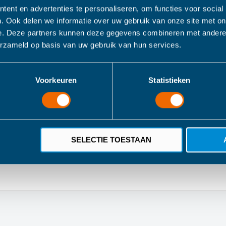
l/Vork 2-Pack Rose
ent en advertenties te personaliseren, om functies voor social
. Ook delen we informatie over uw gebruik van onze site met on
e. Deze partners kunnen deze gegevens combineren met andere i
erzameld op basis van uw gebruik van hun services.
 van plantaardig plastic. De set bestaat uit twee verschillende kleure
viesgoed omvat ook kommen, bekers en bestek om je tafelaankleding 
en. Alle items zijn stapelbaar, vaatwasmachinebestendig en kunnen w
Voorkeuren
Statistieken
 voedt, maar ook erg praktisch wanneer kinderen de kom zelf vast houd
g plastic. Dit materiaal wordt PLA genoemd, wat staat voor PolyLactic
) in plaats van aardolie. De productie van PLA verbruikt minder energi
sch afbreekbaar onder industriële omstandigheden. Wanneer het juiste
SELECTIE TOESTAAN
en bevat geen BPA of melamine.