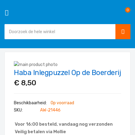
0
SEAR
Ga
naar
Ga
de
Haba Inlegpuzzel Op de Boerderij
naar
Ga
inhoud
het
naar
€ 8,50
einde
het
van
begin
de
van
Op voorraad
afbeeldingen-
de
SKU
AW-21446
gallerij
afbeeldingen-
gallerij
Voor 16:00 besteld, vandaag nog verzonden
Veilig betalen via Mollie