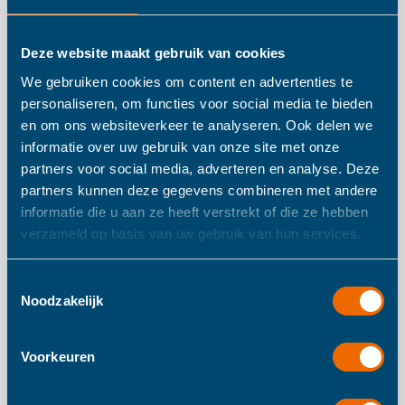
Haba Inlegpuzzel Op
Deze website maakt gebruik van cookies
We gebruiken cookies om content en advertenties te
de Boerderij
personaliseren, om functies voor social media te bieden
en om ons websiteverkeer te analyseren. Ook delen we
informatie over uw gebruik van onze site met onze
Op de boerderij valt er heel wat te ontdekken: de grappige
partners voor social media, adverteren en analyse. Deze
dieren, de boer en de boerin, de leuke rode trekker … en dat
partners kunnen deze gegevens combineren met andere
informatie die u aan ze heeft verstrekt of die ze hebben
allemaal onder de stralende zon. Dankzij de grote,
verzameld op basis van uw gebruik van hun services.
gemakkelijk te grijpen knoppen kunnen de puzzelstukken
goed worden vastgenomen.
Toestemmingsselectie
Noodzakelijk
Meer informatie
Voorkeuren
Meer
300