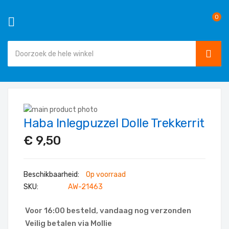
0
SEAR
Ga
naar
Ga
de
Haba Inlegpuzzel Dolle Trekkerrit
naar
Ga
inhoud
het
naar
€ 9,50
einde
het
van
begin
de
van
Op voorraad
afbeeldingen-
de
SKU
AW-21463
gallerij
afbeeldingen-
gallerij
Voor 16:00 besteld, vandaag nog verzonden
Veilig betalen via Mollie