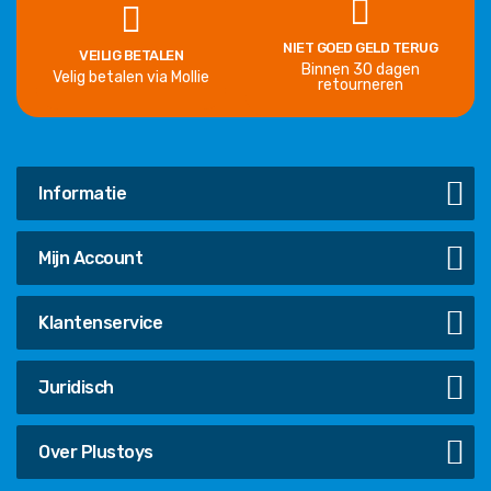
NIET GOED GELD TERUG
VEILIG BETALEN
Binnen 30 dagen
Velig betalen via Mollie
retourneren
Informatie
Mijn Account
Klantenservice
Juridisch
Over Plustoys