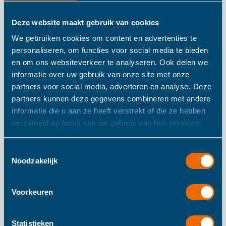
Deze website maakt gebruik van cookies
Haba Inlegpuzzel
We gebruiken cookies om content en advertenties te
Dolle Trekkerrit
personaliseren, om functies voor social media te bieden
en om ons websiteverkeer te analyseren. Ook delen we
informatie over uw gebruik van onze site met onze
partners voor social media, adverteren en analyse. Deze
Boer Ben heeft zijn trekker nog maar net gestart of
partners kunnen deze gegevens combineren met andere
varken Samu, poes Kelly en kip Helena springen er al vrolijk
informatie die u aan ze heeft verstrekt of die ze hebben
op voor een dolle rit! Maar voor ze echt kunnen vertrekken,
verzameld op basis van uw gebruik van hun services.
moet elke passagier eerst zijn juiste plekje vinden.
Toestemmingsselectie
Noodzakelijk
Meer informatie
Voorkeuren
Meer
300
informatie
Statistieken
200