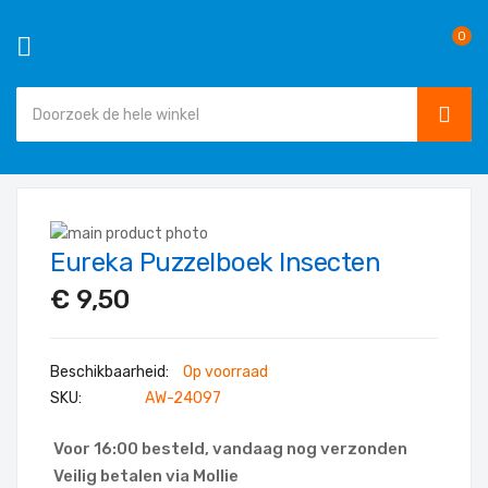
0
SEAR
Ga
naar
Ga
de
Eureka Puzzelboek Insecten
naar
Ga
inhoud
het
naar
€ 9,50
einde
het
van
begin
de
van
Op voorraad
afbeeldingen-
de
SKU
AW-24097
gallerij
afbeeldingen-
gallerij
Voor 16:00 besteld, vandaag nog verzonden
Veilig betalen via Mollie