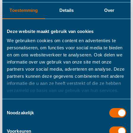
Toestemming
Details
Over
Eureka Puzzelboek
Insecten
Deze website maakt gebruik van cookies
We gebruiken cookies om content en advertenties te
personaliseren, om functies voor social media te bieden
Kijk en zie eerst de meest verbazingwekkende beelden en
en om ons websiteverkeer te analyseren. Ook delen we
leer allerlei leuke weetjes over de insecten op deze
informatie over uw gebruik van onze site met onze
partners voor social media, adverteren en analyse. Deze
planeet. Het plezier houdt daar niet op!: Elk boek bevat
partners kunnen deze gegevens combineren met andere
een stapel kleurpagina's met een thema voor urenlang
informatie die u aan ze heeft verstrekt of die ze hebben
kleurplezier. Een set kleurpotloden om mee te beginnen is
verzameld op basis van uw gebruik van hun services.
al inbegrepen. En tenslotte! Het boek bevat ook 4 3D-
puzzels met een thema, of het zou toch geen
Toestemmingsselectie
Noodzakelijk
'puzzelboek' zijn? Kleur de platen voordat u ze in elkaar
zet en maak dit uw eigen project!
Voorkeuren