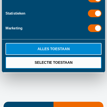
Bevat een boek, 4x 3D insectenpuzzel, kleurplaten en een
kleine set kleurpotloden.
Statistieken
Marketing
Meer informatie
Meer
355
ALLES TOESTAAN
informatie
150
20
SELECTIE TOESTAAN