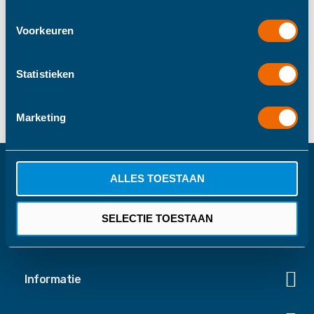
Voorkeuren
Statistieken
GRATIS VERZENDING
(+31) 0416 740039
Marketing
Bij bestellingen boven
€40
ALLES TOESTAAN
NIET GOED GELD TERUG
VEILIG BETALEN
Binnen 30 dagen
Velig betalen via Mollie
retourneren
SELECTIE TOESTAAN
Informatie