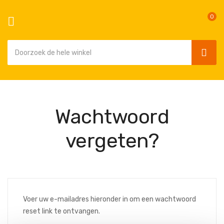
0
SEAR
Ga
naar
de
Wachtwoord
inhoud
vergeten?
Voer uw e-mailadres hieronder in om een wachtwoord
reset link te ontvangen.