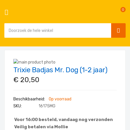
0
SEAR
Ga
naar
Ga
de
Trixie Badjas Mr. Dog (1-2 jaar)
naar
Ga
inhoud
het
naar
€ 20,50
einde
het
van
begin
de
van
Op voorraad
afbeeldingen-
de
SKU
16175MG
gallerij
afbeeldingen-
gallerij
Voor 16:00 besteld, vandaag nog verzonden
Veilig betalen via Mollie