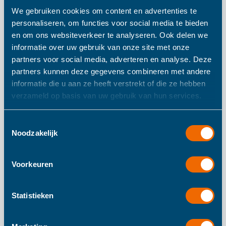
We gebruiken cookies om content en advertenties te
personaliseren, om functies voor social media te bieden
Alle essentiële baby producten in deze nieuwe collectie
en om ons websiteverkeer te analyseren. Ook delen we
zijn van een heerlijk zachte badstof gemaakt. De
informatie over uw gebruik van onze site met onze
dierenpret gaat ook in de badkamer door! Na een
partners voor social media, adverteren en analyse. Deze
partners kunnen deze gegevens combineren met andere
verfrissend bad of lekkere douche, zijn onze favoriete
informatie die u aan ze heeft verstrekt of die ze hebben
dieren er klaar voor om met uw kleine te knuffelen! Omdat
verzameld op basis van uw gebruik van hun services.
deze producten in nauw contact komen met de huidjes
van babies, zijn ze gemaakt van 100% kwalitatief
Toestemmingsselectie
biologisch katoen.
Noodzakelijk
Voorkeuren
Meer informatie
Statistieken
Meer
Trixie
informatie
Kiezelgrijs