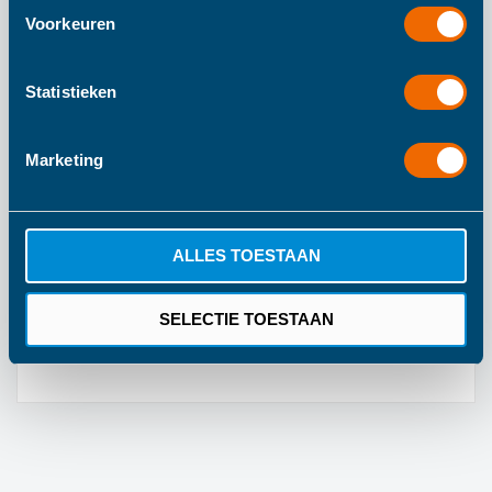
Voorkeuren
Meer informatie
Statistieken
Meer
120
informatie
120
Marketing
85
BoJungle
ALLES TOESTAAN
Vanaf 4 Maanden
Roze
SELECTIE TOESTAAN
1 Jaar Fabrieksgarantie