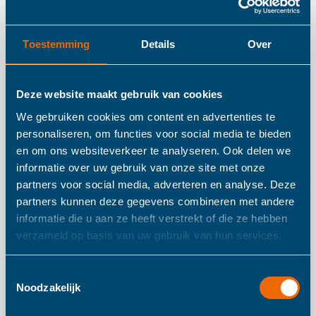
Details
Toestemming
Details
Over
BoJungle Siliconen
Bakje en Lepel Roze
Deze website maakt gebruik van cookies
We gebruiken cookies om content en advertenties te
personaliseren, om functies voor social media te bieden
Deze kom met zuignap en bijpassende lepel zorgt ervoor
en om ons websiteverkeer te analyseren. Ook delen we
dat het kind zelfstandig kan leren eten, zonder dat papa
informatie over uw gebruik van onze site met onze
partners voor social media, adverteren en analyse. Deze
of mama het bord vast hoeft te houden. Dankzij de
partners kunnen deze gegevens combineren met andere
zuignap kan de kom niet bewegen en kan hij zeker niet
informatie die u aan ze heeft verstrekt of die ze hebben
door de kamer vliegen. Deze set is gemaakt van
verzameld op basis van uw gebruik van hun services.
hoogwaardig en duurzaam materiaal. Het is niet
breekbaar, absorbeert geen geuren of smaken en is vooral
Toestemmingsselectie
Noodzakelijk
een lust voor het oog!