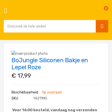
0
SEAR
Ga
naar
Ga
de
BoJungle Siliconen Bakje en
naar
Ga
inhoud
het
naar
Lepel Roze
einde
het
€ 17,99
van
begin
de
van
afbeeldingen-
de
Op voorraad
gallerij
afbeeldingen-
SKU
14211MG
gallerij
Voor 16:00 besteld, vandaag nog verzonden