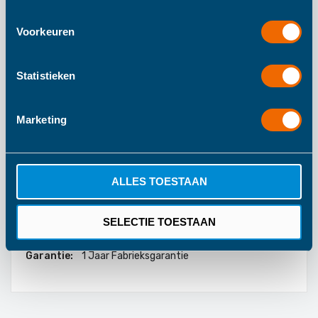
een lust voor het oog!
Voorkeuren
Meer informatie
Statistieken
Meer
120
Marketing
informatie
120
85
ALLES TOESTAAN
BoJungle
Vanaf 4 Maanden
SELECTIE TOESTAAN
Blauw
1 Jaar Fabrieksgarantie