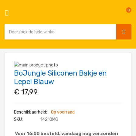
0
SEAR
Ga
naar
Ga
de
BoJungle Siliconen Bakje en
naar
Ga
inhoud
het
naar
Lepel Blauw
einde
het
€ 17,99
van
begin
de
van
afbeeldingen-
de
Op voorraad
gallerij
afbeeldingen-
SKU
14210MG
gallerij
Voor 16:00 besteld, vandaag nog verzonden