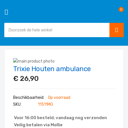
0
SEAR
Ga
naar
Ga
de
Trixie Houten ambulance
naar
Ga
inhoud
het
naar
€ 26,90
einde
het
van
begin
de
van
Op voorraad
afbeeldingen-
de
SKU
11511MG
gallerij
afbeeldingen-
gallerij
Voor 16:00 besteld, vandaag nog verzonden
Veilig betalen via Mollie