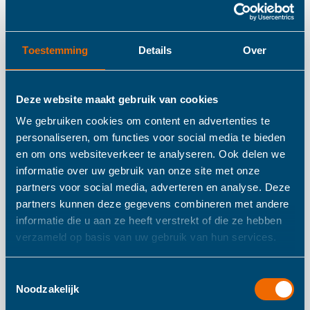
Details
Toestemming
Details
Over
Trixie Houten
ambulance
Deze website maakt gebruik van cookies
We gebruiken cookies om content en advertenties te
personaliseren, om functies voor social media te bieden
Op stap met alle dieren! Je kunt de vrachtwagen en alle
en om ons websiteverkeer te analyseren. Ook delen we
dieren samen met het touwtje aan de voorkant trekken.
informatie over uw gebruik van onze site met onze
De openingen aan de zijkant van de truck dagen kinderen
partners voor social media, adverteren en analyse. Deze
uit om te puzzelen en hun fijne motoriek te verbeteren.
partners kunnen deze gegevens combineren met andere
Schuif de bovenkant van de vrachtwagen open om alle
informatie die u aan ze heeft verstrekt of die ze hebben
verzameld op basis van uw gebruik van hun services.
dieren er gemakkelijk uit te halen. Deze verschillende
dieren zijn geweldig om de wildste avonturen mee te
Toestemmingsselectie
verzinnen.Dit product is gemaakt van 100% FSC ©
Noodzakelijk
gecertificeerd hout. Alle verven zijn op waterbasis en