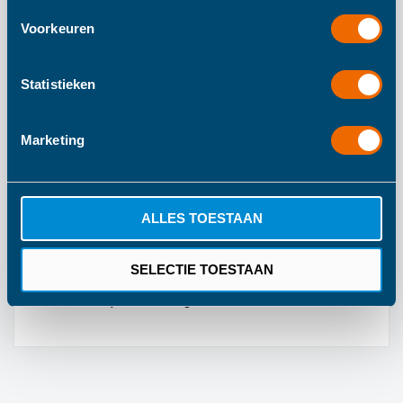
veilig voor baby's.
Voorkeuren
Statistieken
Meer informatie
Marketing
Meer
280
informatie
138
145
ALLES TOESTAAN
Trixie
SELECTIE TOESTAAN
Groen
1 jaar fabrieksgarantie