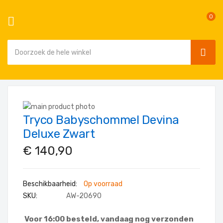
0
SEAR
Ga
naar
Ga
de
Tryco Babyschommel Devina
naar
Ga
inhoud
het
naar
Deluxe Zwart
einde
het
€ 140,90
van
begin
de
van
afbeeldingen-
de
Op voorraad
gallerij
afbeeldingen-
SKU
AW-20690
gallerij
Voor 16:00 besteld, vandaag nog verzonden