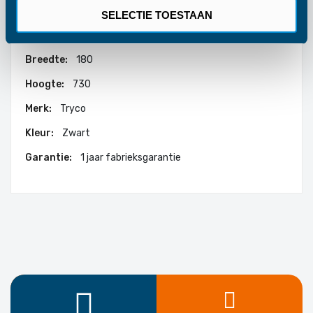
SELECTIE TOESTAAN
Meer
650
informatie
180
730
Tryco
Zwart
1 jaar fabrieksgarantie