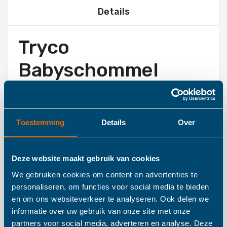
Details
Tryco
Babyschommel
Devina Deluxe Zwart
Toestemming
Details
Over
De Tryco Devina Deluxe babyswing wiegt uw kindje rustig
en comfortabel in slaap. Het zitje van de swing bestaat
uit een luchtdoorlatende mesh stof en heeft een zacht
Deze website maakt gebruik van cookies
kussentje, de 5-punts veiligheidsgordel zorgt ervoor dat
We gebruiken cookies om content en advertenties te
uw kindje altijd veilig vast zit. Er zijn 5 verschillende
personaliseren, om functies voor social media te bieden
en om ons websiteverkeer te analyseren. Ook delen we
snelheden instelbaar en met de timerfunctie (8, 15 of 30
informatie over uw gebruik van onze site met onze
minuten) bepaal je zelf hoelang je uw kindje wil wiegen.
partners voor social media, adverteren en analyse. Deze