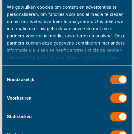
We gebruiken cookies om content en advertenties te
personaliseren, om functies voor social media te bieden
Taf Toys Musical
en om ons websiteverkeer te analyseren. Ook delen we
informatie over uw gebruik van onze site met onze
Sleepy Owl
partners voor social media, adverteren en analyse. Deze
partners kunnen deze gegevens combineren met andere
informatie die u aan ze heeft verstrekt of die ze hebben
Een leuk knuffeltje om mee te slapen van Taf toys. Deze
verzameld op basis van uw gebruik van hun services.
knuffel geeft licht als je op zijn buikje drukt en maakt drie
verschillende geluiden namelijk muziek, natuurgeluiden en
Toestemmingsselectie
hartgeluiden. De knuffel is in 3 soorten verkrijgbaar.
Noodzakelijk
Voorkeuren
Meer informatie
Statistieken
Meer
Taf Toys
informatie
Vanaf 0 Maanden