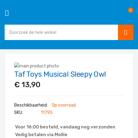
0
SEAR
Ga
naar
Ga
de
Taf Toys Musical Sleepy Owl
naar
Ga
inhoud
het
naar
€ 13,90
einde
het
van
begin
de
van
Op voorraad
afbeeldingen-
de
SKU
11795
gallerij
afbeeldingen-
gallerij
Voor 16:00 besteld, vandaag nog verzonden
Veilig betalen via Mollie