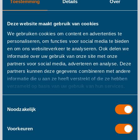
Toestemming
Details
Over
Details
Deze website maakt gebruik van cookies
Fehn Mini Musical
We gebruiken cookies om content en advertenties te
Fairy Feehnland
personaliseren, om functies voor social media te bieden
en om ons websiteverkeer te analyseren. Ook delen we
informatie over uw gebruik van onze site met onze
partners voor social media, adverteren en analyse. Deze
Mini muzikale fee Knuffel. Opwindbare muziekdoos met
partners kunnen deze gegevens combineren met andere
zachte melodie “Het Zwanenmeer” kalmeert in elke
informatie die u aan ze heeft verstrekt of die ze hebben
situatie.
verzameld op basis van uw gebruik van hun services.
Voor baby's en peuters vanaf 0 maanden.
Toestemmingsselectie
Noodzakelijk
Meer informatie
Voorkeuren
Meer
230