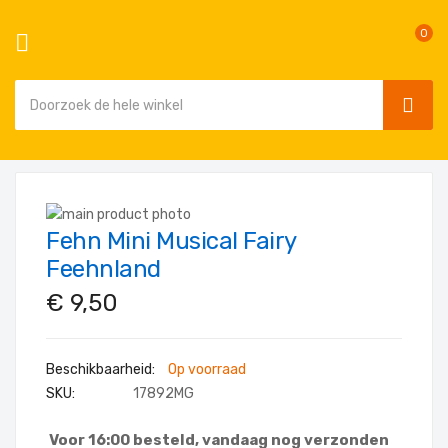
0
SEAR
Ga
naar
Ga
de
Fehn Mini Musical Fairy
naar
Ga
inhoud
het
naar
Feehnland
einde
het
€ 9,50
van
begin
de
van
afbeeldingen-
de
Op voorraad
gallerij
afbeeldingen-
SKU
17892MG
gallerij
Voor 16:00 besteld, vandaag nog verzonden