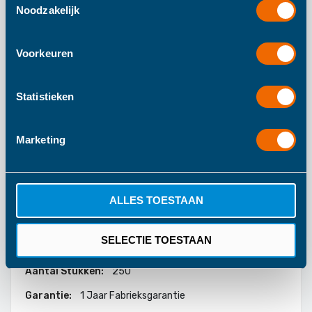
brachiosaurus bouwen en tegelijkertijd hun technische
Noodzakelijk
vaardigheden ontwikkelen.
Voorkeuren
Meer informatie
Statistieken
Meer
300
Marketing
informatie
180
80
Eitech
ALLES TOESTAAN
Vanaf 8 Jaar
SELECTIE TOESTAAN
Zilver
250
1 Jaar Fabrieksgarantie