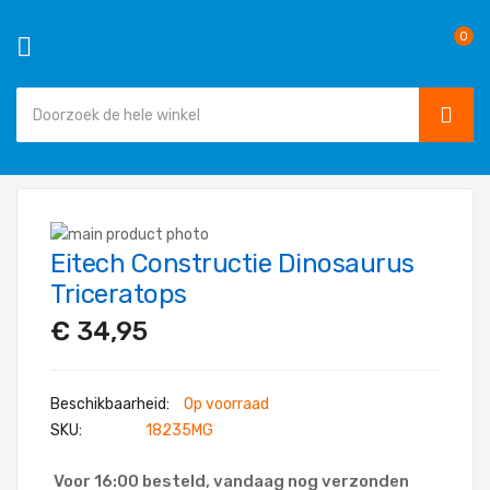
0
SEAR
Ga
naar
Ga
de
Eitech Constructie Dinosaurus
naar
Ga
inhoud
het
naar
Triceratops
einde
het
€ 34,95
van
begin
de
van
afbeeldingen-
de
Op voorraad
gallerij
afbeeldingen-
SKU
18235MG
gallerij
Voor 16:00 besteld, vandaag nog verzonden