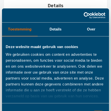
Details
Eitech Constructie
Toestemming
Details
Over
Dinosaurus
Triceratops
Deze website maakt gebruik van cookies
We gebruiken cookies om content en advertenties te
personaliseren, om functies voor social media te bieden
Breng de wereld van dinosaurussen tot leven met de
en om ons websiteverkeer te analyseren. Ook delen we
Eitech Constructie Dinosaurus Triceratops
. Speciaal
informatie over uw gebruik van onze site met onze
ontworpen voor kleine én grote liefhebbers van
partners voor social media, adverteren en analyse. Deze
dinosaurus speelgoed. Deze set biedt eindeloos
partners kunnen deze gegevens combineren met andere
informatie die u aan ze heeft verstrekt of die ze hebben
bouwplezier terwijl kinderen leren hoe ze een echte
verzameld op basis van uw gebruik van hun services.
constructie moeten maken. Met maar liefst 250
onderdelen kunnen kinderen hun eigen indrukwekkende
Toestemmingsselectie