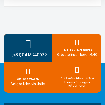
GRATIS VERZENDING
(+31) 0416 740039
Bij bestellingen boven
€40
NIET GOED GELD TERUG
VEILIG BETALEN
Binnen 30 dagen
Velig betalen via Mollie
retourneren