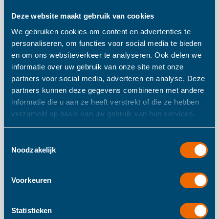
Deze website maakt gebruik van cookies
Tryco Bobbie
We gebruiken cookies om content en advertenties te
personaliseren, om functies voor social media te bieden
Balance Bike Pink
en om ons websiteverkeer te analyseren. Ook delen we
informatie over uw gebruik van onze site met onze
partners voor social media, adverteren en analyse. Deze
Deze loopfiets is licht van gewicht en compact waardoor
partners kunnen deze gegevens combineren met andere
je hem gemakkelijk overal mee naar toe kunt nemen.
informatie die u aan ze heeft verstrekt of die ze hebben
verzameld op basis van uw gebruik van hun services.
Toestemmingsselectie
Meer informatie
Noodzakelijk
Meer
580
Voorkeuren
informatie
180
225
Statistieken