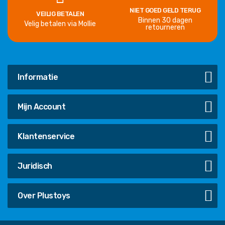
NIET GOED GELD TERUG
VEILIG BETALEN
Binnen 30 dagen
Velig betalen via Mollie
retourneren
Informatie
Mijn Account
Klantenservice
Juridisch
Over Plustoys