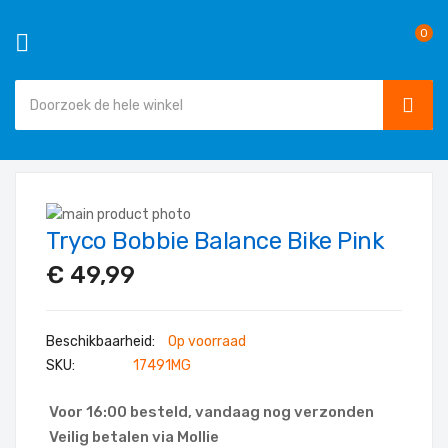
0
SEAR
Ga
naar
Ga
de
Tryco Bobbie Balance Bike Pink
naar
Ga
inhoud
het
naar
€ 49,99
einde
het
van
begin
de
van
Op voorraad
afbeeldingen-
de
SKU
17491MG
gallerij
afbeeldingen-
gallerij
Voor 16:00 besteld, vandaag nog verzonden
Veilig betalen via Mollie