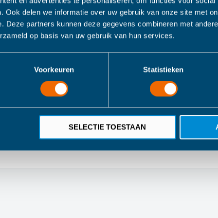
ent en advertenties te personaliseren, om functies voor social
erle Doudou muis C
. Ook delen we informatie over uw gebruik van onze site met on
e. Deze partners kunnen deze gegevens combineren met andere i
erzameld op basis van uw gebruik van hun services.
chattige gezichtje en zijn vacht die zo zacht aanvoelt. De knuffel v
euze voor een lief en kostbaar geschenk. Mag in de wasmachine. Gepre
Voorkeuren
Statistieken
arantie
SELECTIE TOESTAAN