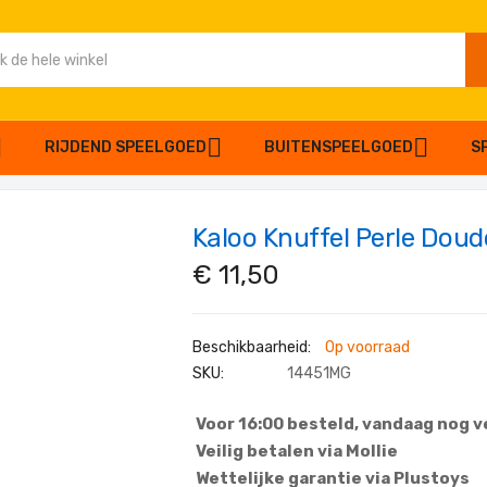
RIJDEND SPEELGOED
BUITENSPEELGOED
S
Kaloo Knuffel Perle Dou
€ 11,50
Op voorraad
SKU
14451MG
Voor 16:00 besteld, vandaag nog 
Veilig betalen via Mollie
Wettelijke garantie via Plustoys