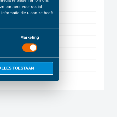
 media te bieden en om ons
reme
ze partners voor social
nformatie die u aan ze heeft
an 22 cm is versierd met borduursel met gouden accenten
senteerd in een mooie, aanpasbare geschenkdoos met een
Marketing
ALLES TOESTAAN