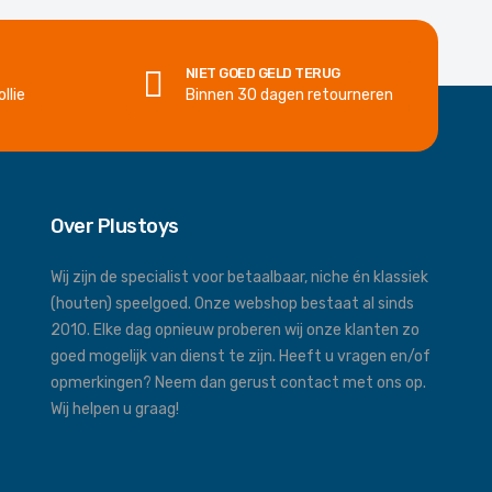
NIET GOED GELD TERUG
llie
Binnen 30 dagen retourneren
Over Plustoys
Wij zijn de specialist voor betaalbaar, niche én klassiek
(houten) speelgoed. Onze webshop bestaat al sinds
2010. Elke dag opnieuw proberen wij onze klanten zo
goed mogelijk van dienst te zijn. Heeft u vragen en/of
opmerkingen? Neem dan gerust contact met ons op.
Wij helpen u graag!