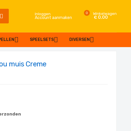
0
Winkelwagen
Inloggen
€ 0,00
Account aanmaken
SEARCH
PELLEN
SPEELSETS
DIVERSEN
dou muis Creme
verzonden